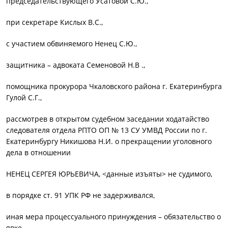
председательствующего Усатовой С.Ю.,
при секретаре Кислых В.С.,
с участием обвиняемого Ненец С.Ю.,
защитника – адвоката Семеновой Н.В .,
помощника прокурора Чкаловского района г. Екатеринбурга
Гулой С.Г.,
рассмотрев в открытом судебном заседании ходатайство
следователя отдела РПТО ОП № 13 СУ УМВД России по г.
Екатеринбургу Никишова Н.И. о прекращении уголовного
дела в отношении
НЕНЕЦ СЕРГЕЯ ЮРЬЕВИЧА, <данные изъяты> не судимого,
в порядке ст. 91 УПК РФ не задерживался,
иная мера процессуального принуждения – обязательство о
явке,