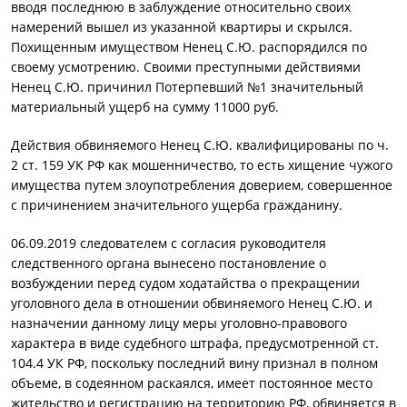
вводя последнюю в заблуждение относительно своих
намерений вышел из указанной квартиры и скрылся.
Похищенным имуществом Ненец С.Ю. распорядился по
своему усмотрению. Своими преступными действиями
Ненец С.Ю. причинил Потерпевший №1 значительный
материальный ущерб на сумму 11000 руб.
Действия обвиняемого Ненец С.Ю. квалифицированы по ч.
2 ст. 159 УК РФ как мошенничество, то есть хищение чужого
имущества путем злоупотребления доверием, совершенное
с причинением значительного ущерба гражданину.
06.09.2019 следователем с согласия руководителя
следственного органа вынесено постановление о
возбуждении перед судом ходатайства о прекращении
уголовного дела в отношении обвиняемого Ненец С.Ю. и
назначении данному лицу меры уголовно-правового
характера в виде судебного штрафа, предусмотренной ст.
104.4 УК РФ, поскольку последний вину признал в полном
объеме, в содеянном раскаялся, имеет постоянное место
жительство и регистрацию на территорию РФ, обвиняется в