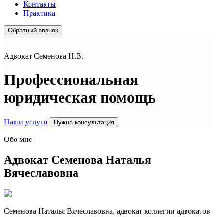
Контакты
Практика
Обратный звонок
Адвокат Семенова H.B.
Профессиональная
юридическая помощь
Наши услуги
Нужна консультация
Обо мне
Aдвoкaт Ceменoва Нaтaлья
Вячeслaвoвнa
Семенова Наталья Вячеславовна, адвокат коллегии адвокатов