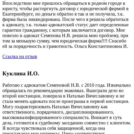
Впоследствии мне пришлось обращаться в родном городе к
юристу, чтобы расторгнуть договор с юридической фирмой в
Екатеринбурге, но деньги обратно я так и не получила, т.к.
фирма была ликвидирована. После чего я решила обратиться
к адвокату, т.к. только адвокатский статус дает определенные
гарантии гражданину, с которым заключается договор. Мне
повезло и адвокат Семенова Н.В. решила мою проблему, при
том за меньшую сумму, чем юридическая фирма!!!! Спасибо
ей за порядочность и грамотность. Ольга Константиновна И.
Ссылка на отзыв
Куклина И.О.
Работаю с адвокатом Семеновой Н.В. с 2010 года. Изначально
обращалась по рекомендации знакомых. Выиграли дело во
второй инстанции, поверила в Наталью Вячеславовну и не
стала менять адвоката после проигрыша в первой инстанции.
Могу охарактеризовать Наталью Вячеславовну как
ответственного, порядочного, дисциплинированного,
высококвалифицированного специалиста. Вникает в суть
дела, готовится к судебному заседанию совместно с клиентом.
Я всегда чувствовала себя защищенной, когда она
представляла мои интересы. Цены соответствуют