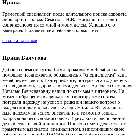
Ирина
Грамотный специалист, после длительного поиска адвоката
либо юриста только Семенова Н.В. смогла найти точки
соприкосновения со мной и моим делом. Успешно его
выиграла. В дальнейшем работаю только с ней.
Ссылка на отзыв
Ирина Балугова
Доброго времени суток! Сами проживаем в Челябинске. За
помощью неоднократно обращались к "специалистам" как в
Челябинске, так и в Екатеринбурге, потеряв за 2 года веру в
справедливость, здоровье, время, деньги... Адвоката Семенову
Наталью Вячеславовну нашли по отзывам в интернете. На
момент обращения в адвокатскую контору уже совсем
потеряли надежду на успех в решении нашего вопроса о
выделении доли в наследстве дяди. Наталья Вячеславовна
дала надежду на успех, оперативно и грамотно решила
вопросы нашего сложного дела. В результате - выигранное
дело в суде первой инстанции! Приятно иметь дело с таким
грамотным адвокатом, специалистом, выполнившим свою
работу на отлично! СПАСИБО большое! Всем рекомендую